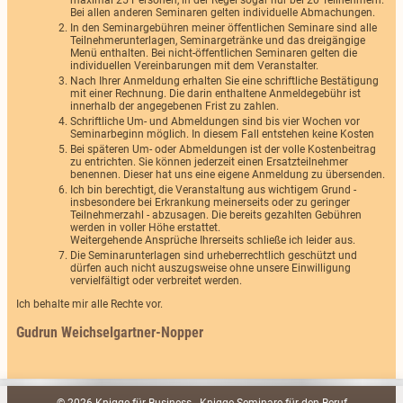
maximal 25 Personen, in der Regel sogar nur bei 20 Teilnehmern.
Bei allen anderen Seminaren gelten individuelle Abmachungen.
In den Seminargebühren meiner öffentlichen Seminare sind alle
Teilnehmerunterlagen, Seminargetränke und das dreigängige
Menü enthalten. Bei nicht-öffentlichen Seminaren gelten die
individuellen Vereinbarungen mit dem Veranstalter.
Nach Ihrer Anmeldung erhalten Sie eine schriftliche Bestätigung
mit einer Rechnung. Die darin enthaltene Anmeldegebühr ist
innerhalb der angegebenen Frist zu zahlen.
Schriftliche Um- und Abmeldungen sind bis vier Wochen vor
Seminarbeginn möglich. In diesem Fall entstehen keine Kosten
Bei späteren Um- oder Abmeldungen ist der volle Kostenbeitrag
zu entrichten. Sie können jederzeit einen Ersatzteilnehmer
benennen. Dieser hat uns eine eigene Anmeldung zu übersenden.
Ich bin berechtigt, die Veranstaltung aus wichtigem Grund -
insbesondere bei Erkrankung meinerseits oder zu geringer
Teilnehmerzahl - abzusagen. Die bereits gezahlten Gebühren
werden in voller Höhe erstattet.
Weitergehende Ansprüche Ihrerseits schließe ich leider aus.
Die Seminarunterlagen sind urheberrechtlich geschützt und
dürfen auch nicht auszugsweise ohne unsere Einwilligung
vervielfältigt oder verbreitet werden.
Ich behalte mir alle Rechte vor.
Gudrun Weichselgartner-Nopper