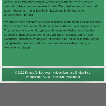
oder beim Treffen mit wichtigen Verandlungspartnern, denn nichts ist
sympathischer als ein souveräner Auftritt. Wer gute Umgangsformen hat,
kommt besser an, hat es leichter im Leben und hinterlässt einen
angenehmen Eindruck.
Worauf es heute ankommt und welche Regeln unerlässlich sind, das können
Sie in meinem Seminar mit Spaß und Freude erfahren. Wir besprechen alle
Themen in einer kleinen Gruppe vom Betreten des Restaurants über die
strategisch richtige Sitzordnung bis zum angemessenen Dank an den
Gastgeber. Zusätzlich erhält jeder Teilnehmer eine individuelle Beratung für
sein perfektes Business Outfit und die besondere Kleiderordnung bei
feierlichen Anlässen.
© 2026 Knigge für Business - Knigge Seminare für den Beruf
Impressum
|
AGBs
|
Datenschutzerklärung