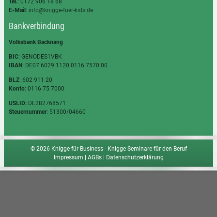
Tel.
: 0172 906 18 68
E-Mail
:
info@knigge-fuer-kids.de
Bankverbindung
Volksbank Backnang
BIC
: GENODES1VBK
IBAN
: DE07 6029 1120 0116 7570 00
BLZ
: 602 911 20
Konto
: 0116 75 7000
USt.ID:
DE282768571
Steuernummer
: 51300/04660
© 2026 Knigge für Business - Knigge Seminare für den Beruf
Impressum
|
AGBs
|
Datenschutzerklärung