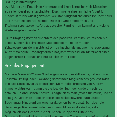
Bildungseinrichtungen.
„Als Mutter und Frau eines Kommunalpolitikers kenne ich viele Menschen
aus allen Gesellschaftsschichten. Durch meine ehrenamtliche Arbeit für
Kinder ist mir bewusst geworden, wie stark Jugendliche durch ihr Elternhaus
und ihr Umfeld geprägt werden. Denn die Umgangsformen und
Tischmanieren zeigen sofort, aus welcher Familie man kommt und welche
Werte vorgelebt werden.“
„Gute Umgangsformen erleichtern den positiven Start ins Berufsleben, sie
geben Sicherheit beim ersten Date oder beim Treffen mit den
Schwiegereltern, denn nichts ist sympathischer als angenehmer souveräner
Auftritt. Wer gute Umgangsformen hat, kommt besser an, hinterlässt einen
angenehmen Eindruck und hat es leichter im Leben.
Soziales Engagement
Als mein Mann 2002 zum Oberbürgermeister gewählt wurde, habe ich nach
unserem Umzug nach Backnang sofort nach Möglichkeiten gesucht, mich
in dieser Stadt sozial zu engagieren. Da mir die Förderung von Kindern
immer wichtig war, hat mir die die Idee der Tübinger Kinderuni sehr gut
gefallen. Da aber schon Konfuzius sagte, dass man „etwas tun muss, und es
richtig zu verstehen“ habe ich diese Idee weiterentwickelt und unsere
Backnanger Kinderuni um einen praktischen Teil ergänzt. So haben die
Backnanger Kinderuni-Studenten im Anschluss an die Vorträge die
Möglichkeit, das Gehörte in einer kleinen Gruppe mit Hilfe eines
Gruppenleiters selbst auszuprobieren bzw. die Themen zu vertiefen; und das