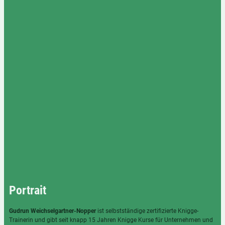
Portrait
Gudrun Weichselgartner-Nopper
ist selbstständige zertifizierte Knigge-
Trainerin und gibt seit knapp 15 Jahren Knigge Kurse für Unternehmen und